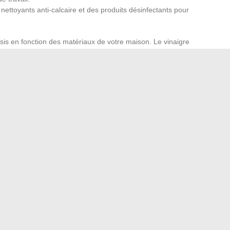
 nettoyants anti-calcaire et des produits désinfectants pour
sis en fonction des matériaux de votre maison. Le vinaigre
ant naturel pour les vitres et les miroirs, tandis que le
r désodoriser les tapis et les rideaux.
iques
ur dépoussiérer les meubles sans les rayer.
our un entretien respectueux de l’environnement.
nettoyage pour garantir leur efficacité.
 un planning de nettoyage adapté, vous assurerez à votre
sphère saine.
on assurance auto en ligne pour l’année 2024
e la réglementation française sur l’assurance emprunteur
→