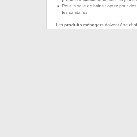
Pour la salle de bains : optez pour des
les sanitaires.
Les
produits ménagers
doivent être choi
blanc, par exemple, est un excellent nettoy
bicarbonate de soude peut être utilisé pou
Quelques conseils prat
Utilisez des chiffons en microfibres po
Privilégiez les produits écologiques p
Entretenez régulièrement vos outils de 
En combinant ces produits et outils avec
maison une propreté durable et une atmo
←
Comparatif et conseils pour choisir s
Les impacts significatifs d