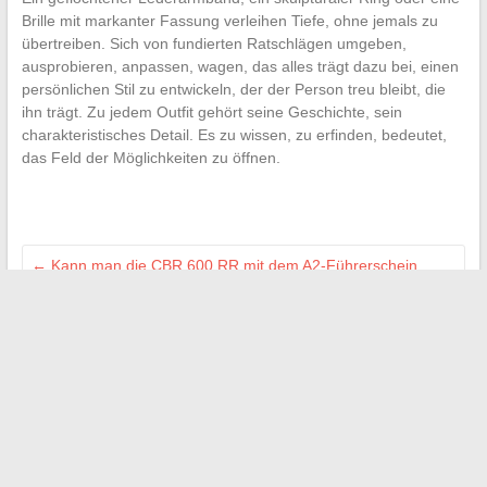
Brille mit markanter Fassung verleihen Tiefe, ohne jemals zu
übertreiben. Sich von fundierten Ratschlägen umgeben,
ausprobieren, anpassen, wagen, das alles trägt dazu bei, einen
persönlichen Stil zu entwickeln, der der Person treu bleibt, die
ihn trägt. Zu jedem Outfit gehört seine Geschichte, sein
charakteristisches Detail. Es zu wissen, zu erfinden, bedeutet,
das Feld der Möglichkeiten zu öffnen.
←
Kann man die CBR 600 RR mit dem A2-Führerschein
fahren? Analyse und praktische Tipps
Was kostet ein Parkplatz in einer Eigentümergemeinschaft?
Preise, Tipps und praktische Informationen
→
Suchen