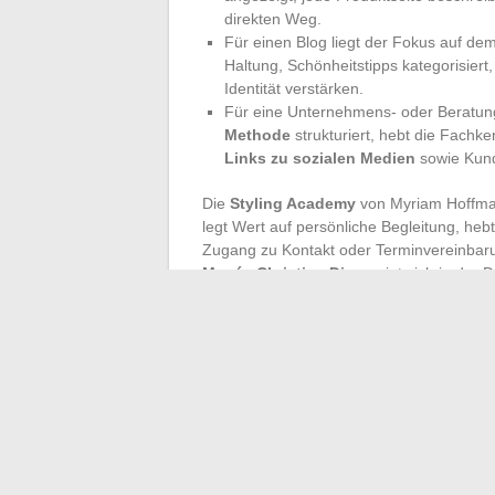
direkten Weg.
Für einen Blog liegt der Fokus auf dem
Haltung, Schönheitstipps kategorisiert, 
Identität verstärken.
Für eine Unternehmens- oder Beratung
Methode
strukturiert, hebt die Fachke
Links zu sozialen Medien
sowie Kun
Die
Styling Academy
von Myriam Hoffmann
legt Wert auf persönliche Begleitung, he
Zugang zu Kontakt oder Terminvereinbar
Musée Christian Dior
, zeigt sich in der
subtilen Gleichgewicht zwischen Tradition
Diese Beispiele bilden eine solide Grund
harmonisch als auch leistungsfähig ist. D
Inhalten, Bildern, Produktblättern oder R
und Originalität respektieren. Die Inspirati
denen jedes Detail zählt.