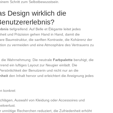
 einem Schritt zum Selbstbewusstsein.
s Design wirklich die
Benutzererlebnis?
ebnis
tiefgreifend. Auf Belle et Élégante leitet jedes
chheit und Präzision gehen Hand in Hand, damit die
klare Baumstruktur, die sanften Kontraste, die Kohärenz der
tration zu vermeiden und eine Atmosphäre des Vertrauens zu
n die Wahrnehmung: Die neutrale
Farbpalette
beruhigt, die
hrend ein luftiges Layout zur Neugier einlädt. Die
 Persönlichkeit der Benutzerin und nicht nur an die
hheit
den Inhalt hervor und erleichtert die Aneignung jedes
n konkret:
tschlägen, Auswahl von Kleidung oder Accessoires und
itverlust.
er unnötige Recherchen reduziert, die Zufriedenheit erhöht