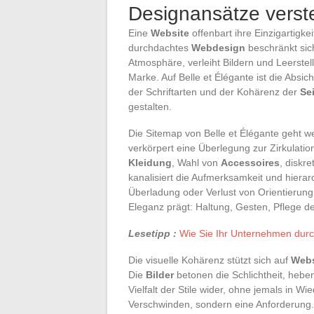
Designansätze vers
Eine
Website
offenbart ihre Einzigartigke
durchdachtes
Webdesign
beschränkt sich
Atmosphäre, verleiht Bildern und Leerste
Marke. Auf Belle et Élégante ist die Absic
der Schriftarten und der Kohärenz der
Se
gestalten.
Die Sitemap von Belle et Élégante geht we
verkörpert eine Überlegung zur Zirkulati
Kleidung
, Wahl von
Accessoires
, diskr
kanalisiert die Aufmerksamkeit und hierar
Überladung oder Verlust von Orientierung. 
Eleganz prägt: Haltung, Gesten, Pflege d
Lesetipp :
Wie Sie Ihr Unternehmen durc
Die visuelle Kohärenz stützt sich auf
Webs
Die
Bilder
betonen die Schlichtheit, heben
Vielfalt der Stile wider, ohne jemals in Wie
Verschwinden, sondern eine Anforderung. 