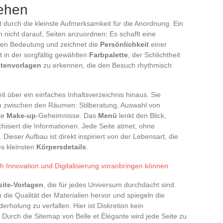
tehen
it durch die kleinste Aufmerksamkeit für die Anordnung. Ein
 nicht darauf, Seiten anzuordnen: Es schafft eine
llen Bedeutung und zeichnet die
Persönlichkeit
einer
ht in der sorgfältig gewählten
Farbpalette
, der Schlichtheit
itenvorlagen
zu erkennen, die den Besuch rhythmisch
it über ein einfaches Inhaltsverzeichnis hinaus. Sie
on zwischen den Räumen: Stilberatung, Auswahl von
ete
Make-up
-Geheimnisse. Das
Menü
lenkt den Blick,
chisiert die Informationen. Jede Seite atmet, ohne
Dieser Aufbau ist direkt inspiriert von der Lebensart, die
es kleinsten
Körpersdetails
.
h Innovation und Digitalisierung voranbringen können
ite-Vorlagen
, die für jedes Universum durchdacht sind.
 die Qualität der Materialien hervor und spiegeln die
derholung zu verfallen. Hier ist Diskretion kein
Durch die Sitemap von Belle et Élégante wird jede Seite zu