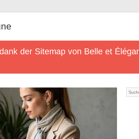
gne
 dank der Sitemap von Belle et Élégan