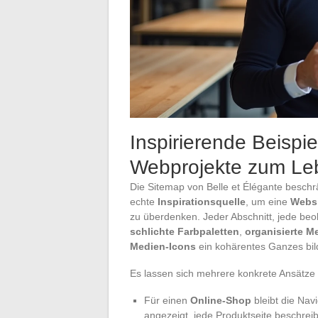
Inspirierende Beispi
Webprojekte zum Le
Die Sitemap von Belle et Élégante beschrän
echte
Inspirationsquelle
, um eine
Webs
zu überdenken. Jeder Abschnitt, jede be
schlichte Farbpaletten
,
organisierte M
Medien-Icons
ein kohärentes Ganzes bil
Es lassen sich mehrere konkrete Ansätze 
Für einen
Online-Shop
bleibt die Nav
angezeigt, jede Produktseite beschreibt