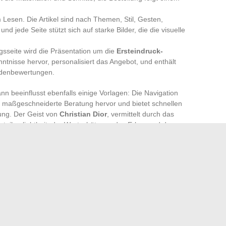
 Lesen. Die Artikel sind nach Themen, Stil, Gesten,
und jede Seite stützt sich auf starke Bilder, die die visuelle
sseite wird die Präsentation um die
Ersteindruck-
nntnisse hervor, personalisiert das Angebot, und enthält
denbewertungen.
 beeinflusst ebenfalls einige Vorlagen: Die Navigation
bt maßgeschneiderte Beratung hervor und bietet schnellen
ung. Der Geist von
Christian Dior
, vermittelt durch das
 Detailverliebtheit, der Wertschätzung des Erbes und dem
 und Modernität.
lage, um eine
Webpräsenz
zu schaffen, die sowohl
ie
präsentierten Vorlagen
erleichtern den Fluss von
atschlägen, während sie die Werte von Eleganz, Strenge
on fließt und ist bereit, neue Projekte zu bereichern, bei