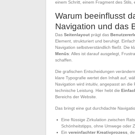
einem Schritt, einem Fragment des Stils,
Warum beeinflusst da
Navigation und das 
Das
Seitenlayout
prägt das
Benutzererl
Element, strukturiert und beruhigt. Einfa
Navigation selbstverständlich fließt. Die 
Menüs
: Alles ist darauf ausgelegt, Frus
schaffen.
Die grafischen Entscheidungen veränder
klare Typografie wertet den Inhalt auf, wä
Navigation wird intuitiv, angepasst an die
technische Leistung. Hier hebt die
Einfac
Bereichs der Website.
Das bringt eine gut durchdachte Navigatio
Eine flüssige Zirkulation zwischen Ra
Schönheitstipps, ohne Umwege oder Ze
Ein
vereinfachter Kreativprozess
, d