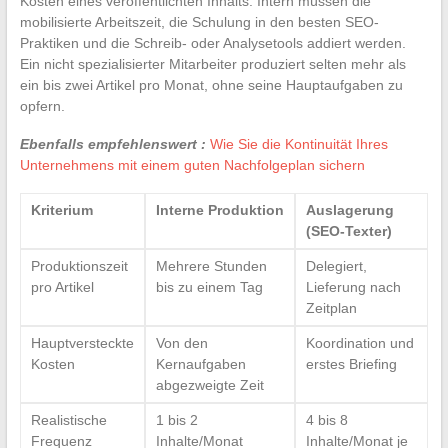
Kosten eines veröffentlichten Inhalts. Intern müssen die
mobilisierte Arbeitszeit, die Schulung in den besten SEO-
Praktiken und die Schreib- oder Analysetools addiert werden.
Ein nicht spezialisierter Mitarbeiter produziert selten mehr als
ein bis zwei Artikel pro Monat, ohne seine Hauptaufgaben zu
opfern.
Ebenfalls empfehlenswert :
Wie Sie die Kontinuität Ihres
Unternehmens mit einem guten Nachfolgeplan sichern
Kriterium
Interne Produktion
Auslagerung
(SEO-Texter)
Produktionszeit
Mehrere Stunden
Delegiert,
pro Artikel
bis zu einem Tag
Lieferung nach
Zeitplan
Hauptversteckte
Von den
Koordination und
Kosten
Kernaufgaben
erstes Briefing
abgezweigte Zeit
Realistische
1 bis 2
4 bis 8
Frequenz
Inhalte/Monat
Inhalte/Monat je