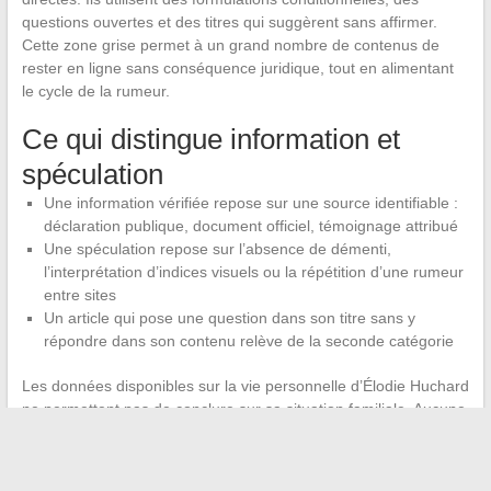
questions ouvertes et des titres qui suggèrent sans affirmer.
Cette zone grise permet à un grand nombre de contenus de
rester en ligne sans conséquence juridique, tout en alimentant
le cycle de la rumeur.
Ce qui distingue information et
spéculation
Une information vérifiée repose sur une source identifiable :
déclaration publique, document officiel, témoignage attribué
Une spéculation repose sur l’absence de démenti,
l’interprétation d’indices visuels ou la répétition d’une rumeur
entre sites
Un article qui pose une question dans son titre sans y
répondre dans son contenu relève de la seconde catégorie
Les données disponibles sur la vie personnelle d’Élodie Huchard
ne permettent pas de conclure sur sa situation familiale. Aucune
source médiatique reconnue n’a confirmé l’existence d’enfants
ni l’identité d’un compagnon. Affirmer le contraire sans preuve,
même sous forme interrogative, reste de la spéculation.