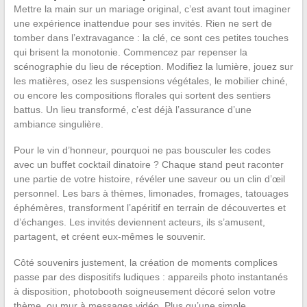
Mettre la main sur un mariage original, c’est avant tout imaginer
une expérience inattendue pour ses invités. Rien ne sert de
tomber dans l’extravagance : la clé, ce sont ces petites touches
qui brisent la monotonie. Commencez par repenser la
scénographie du lieu de réception. Modifiez la lumière, jouez sur
les matières, osez les suspensions végétales, le mobilier chiné,
ou encore les compositions florales qui sortent des sentiers
battus. Un lieu transformé, c’est déjà l’assurance d’une
ambiance singulière.
Pour le vin d’honneur, pourquoi ne pas bousculer les codes
avec un buffet cocktail dinatoire ? Chaque stand peut raconter
une partie de votre histoire, révéler une saveur ou un clin d’œil
personnel. Les bars à thèmes, limonades, fromages, tatouages
éphémères, transforment l’apéritif en terrain de découvertes et
d’échanges. Les invités deviennent acteurs, ils s’amusent,
partagent, et créent eux-mêmes le souvenir.
Côté souvenirs justement, la création de moments complices
passe par des dispositifs ludiques : appareils photo instantanés
à disposition, photobooth soigneusement décoré selon votre
thème, ou mur à messages vidéo. Plus qu’une simple