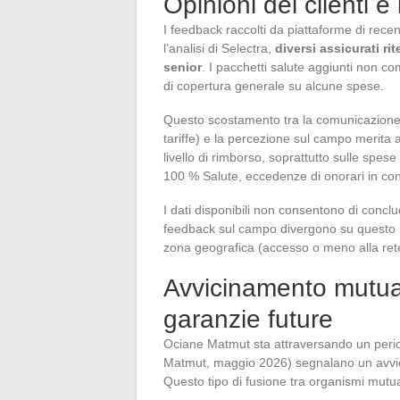
Opinioni dei clienti e 
I feedback raccolti da piattaforme di rece
l’analisi di Selectra,
diversi assicurati ri
senior
. I pacchetti salute aggiunti non c
di copertura generale su alcune spese.
Questo scostamento tra la comunicazione uf
tariffe) e la percezione sul campo merita 
livello di rimborso, soprattutto sulle spese
100 % Salute, eccedenze di onorari in cons
I dati disponibili non consentono di conclude
feedback sul campo divergono su questo pun
zona geografica (accesso o meno alla rete
Avvicinamento mutuali
garanzie future
Ociane Matmut sta attraversando un perio
Matmut, maggio 2026) segnalano un avvic
Questo tipo di fusione tra organismi mutual