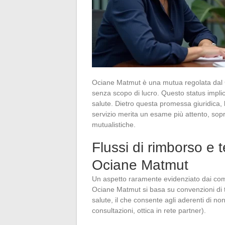
Ociane Matmut è una mutua regolata dal Co
senza scopo di lucro. Questo status implic
salute. Dietro questa promessa giuridica, l
servizio merita un esame più attento, sopr
mutualistiche.
Flussi di rimborso e
Ociane Matmut
Un aspetto raramente evidenziato dai comp
Ociane Matmut si basa su convenzioni di t
salute, il che consente agli aderenti di no
consultazioni, ottica in rete partner).