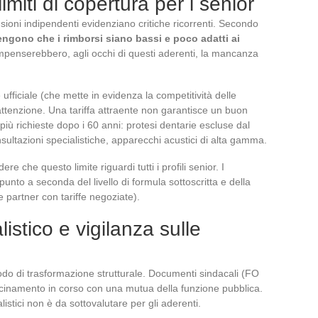
limiti di copertura per i senior
nsioni indipendenti evidenziano critiche ricorrenti. Secondo
tengono che i rimborsi siano bassi e poco adatti ai
ompenserebbero, agli occhi di questi aderenti, la mancanza
ficiale (che mette in evidenza la competitività delle
attenzione. Una tariffa attraente non garantisce un buon
 più richieste dopo i 60 anni: protesi dentarie escluse dal
ultazioni specialistiche, apparecchi acustici di alta gamma.
re che questo limite riguardi tutti i profili senior. I
to a seconda del livello di formula sottoscritta e della
 partner con tariffe negoziate).
stico e vigilanza sulle
do di trasformazione strutturale. Documenti sindacali (FO
inamento in corso con una mutua della funzione pubblica.
istici non è da sottovalutare per gli aderenti.