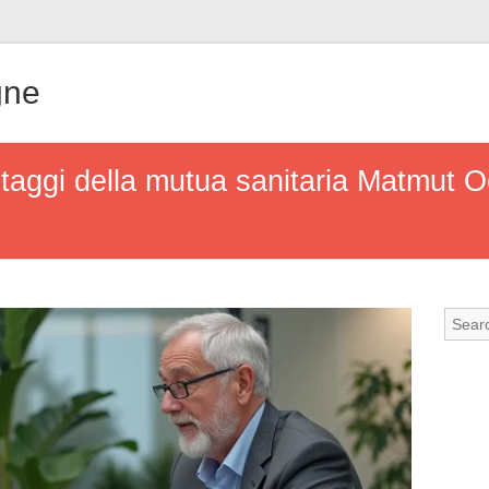
gne
antaggi della mutua sanitaria Matmut O