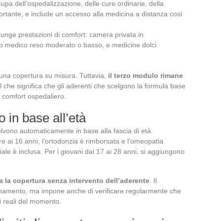
cupa dell’ospedalizzazione, delle cure ordinarie, della
rtante, e include un accesso alla medicina a distanza così
iunge prestazioni di comfort: camera privata in
io medico reso moderato o basso, e medicine dolci
una copertura su misura. Tuttavia,
il terzo modulo rimane
 il che significa che gli aderenti che scelgono la formula base
 comfort ospedaliero.
 in base all’età
olvono automaticamente in base alla fascia di età
ore ai 16 anni, l’ortodonzia è rimborsata e l’omeopatia
ale è inclusa. Per i giovani dai 17 ai 28 anni, si aggiungono
 la copertura senza intervento dell’aderente
. Il
namento, ma impone anche di verificare regolarmente che
i reali del momento.