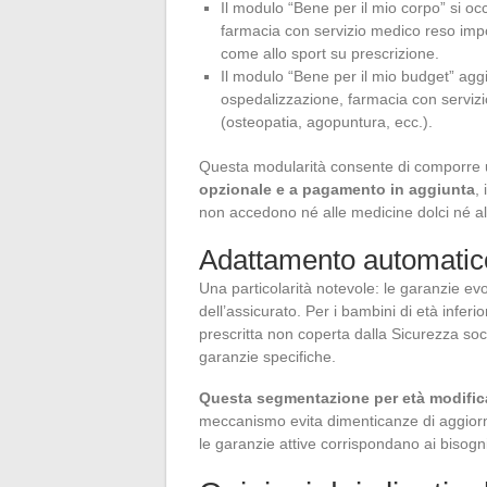
Il modulo “Bene per il mio corpo” si oc
farmacia con servizio medico reso impo
come allo sport su prescrizione.
Il modulo “Bene per il mio budget” agg
ospedalizzazione, farmacia con serviz
(osteopatia, agopuntura, ecc.).
Questa modularità consente di comporre 
opzionale e a pagamento in aggiunta
,
non accedono né alle medicine dolci né al
Adattamento automatico
Una particolarità notevole: le garanzie ev
dell’assicurato. Per i bambini di età inferi
prescritta non coperta dalla Sicurezza soci
garanzie specifiche.
Questa segmentazione per età modifica
meccanismo evita dimenticanze di aggior
le garanzie attive corrispondano ai bisogn