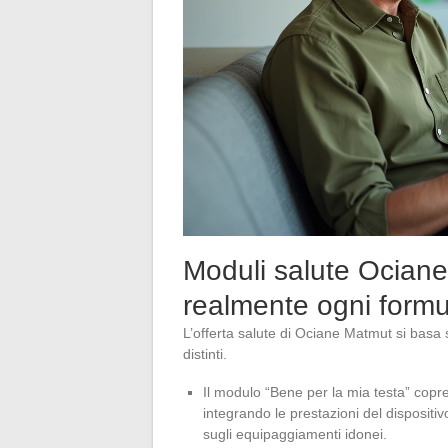
Moduli salute Ocian
realmente ogni formu
L’offerta salute di Ociane Matmut si basa s
distinti.
Il modulo “Bene per la mia testa” copre
integrando le prestazioni del dispositiv
sugli equipaggiamenti idonei.