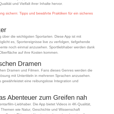
alität und Vielfalt ihrer Inhalte hervor.
g sichern: Tipps und bewährte Praktiken für ein sicheres
ker
 über die wichtigsten Sportarten. Diese App ist mit
cht es, Sportereignisse live zu verfolgen, tiefgehende
mente noch einmal anzusehen. Sportliebhaber werden dank
n Oberfläche auf ihre Kosten kommen.
atischen Dramen
schen Dramen und Filmen. Fans dieses Genres werden die
uflösung mit Untertiteln in mehreren Sprachen anzusehen.
 gewährleistet eine reibungslose Integration und
das Abenteuer zum Greifen nah
entarfilm-Liebhaber. Die App bietet Videos in 4K-Qualität,
ne Themen wie Natur, Geschichte und Wissenschaft