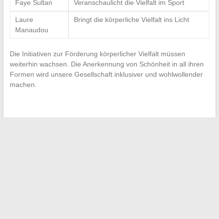
Faye Sultan
Veranschaulicht die Vielfalt im Sport
Laure
Bringt die körperliche Vielfalt ins Licht
Manaudou
Die Initiativen zur Förderung körperlicher Vielfalt müssen
weiterhin wachsen. Die Anerkennung von Schönheit in all ihren
Formen wird unsere Gesellschaft inklusiver und wohlwollender
machen.
←
Streaming auf Smart TVs: Tipps und Tricks für ein
optimales Erlebnis
Musik und Emotionen: Wie Songtexte die Abwesenheit und
das Fehlen eines geliebten Menschen ausdrücken
→
Suchen