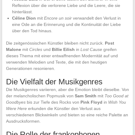
Reflexion über die verlorene Liebe und die Leere, die sie
hinterlässt.
Céline Dion
mit
Encore un soir
verwandelt den Verlust in
eine Ode an die Erinnerung und die Kontinuität der Liebe
über den Tod hinaus.
Die zeitgenössischen Künstler bleiben nicht zurück.
Post
Malone
mit
Circles
und
Billie Eilish
in
Lost Cause
greifen
dieses Thema mit einer entwaffnenden Modernität auf und
verwenden Melodien und Texte, die mit den heutigen
Generationen resonieren.
Die Vielfalt der Musikgenres
Die Musikgenres variieren, aber die Emotion bleibt dieselbe. Von
der melancholischen Popmusik von
Sam Smith
mit
Too Good at
Goodbyes
bis zur Tiefe des Rocks von
Pink Floyd
in
Wish You
Were Here
erkunden die Künstler den Verlust aus
verschiedenen Blickwinkeln und bieten so eine reiche Palette an
Ausdrucksformen.
Die Rolle der frankophonen