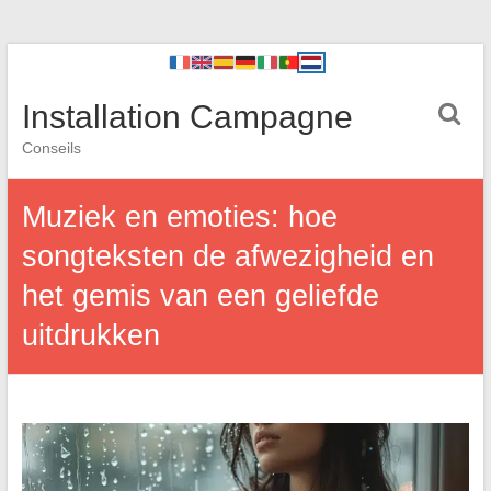
Installation Campagne
Conseils
Muziek en emoties: hoe
songteksten de afwezigheid en
het gemis van een geliefde
uitdrukken