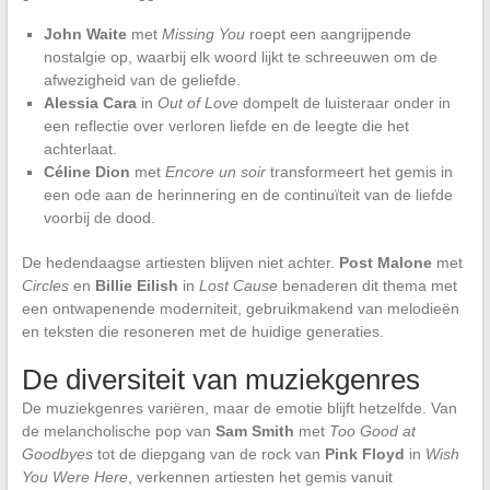
John Waite
met
Missing You
roept een aangrijpende
nostalgie op, waarbij elk woord lijkt te schreeuwen om de
afwezigheid van de geliefde.
Alessia Cara
in
Out of Love
dompelt de luisteraar onder in
een reflectie over verloren liefde en de leegte die het
achterlaat.
Céline Dion
met
Encore un soir
transformeert het gemis in
een ode aan de herinnering en de continuïteit van de liefde
voorbij de dood.
De hedendaagse artiesten blijven niet achter.
Post Malone
met
Circles
en
Billie Eilish
in
Lost Cause
benaderen dit thema met
een ontwapenende moderniteit, gebruikmakend van melodieën
en teksten die resoneren met de huidige generaties.
De diversiteit van muziekgenres
De muziekgenres variëren, maar de emotie blijft hetzelfde. Van
de melancholische pop van
Sam Smith
met
Too Good at
Goodbyes
tot de diepgang van de rock van
Pink Floyd
in
Wish
You Were Here
, verkennen artiesten het gemis vanuit