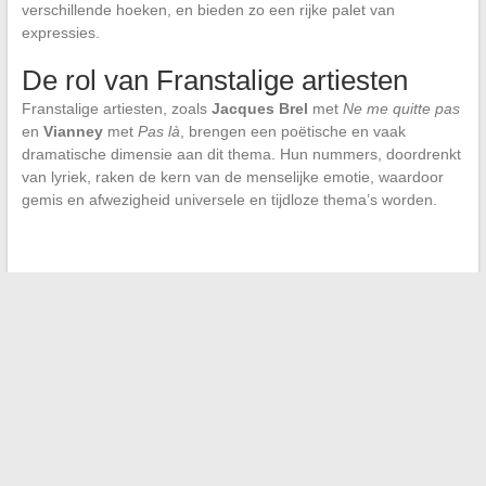
verschillende hoeken, en bieden zo een rijke palet van
expressies.
De rol van Franstalige artiesten
Franstalige artiesten, zoals
Jacques Brel
met
Ne me quitte pas
en
Vianney
met
Pas là
, brengen een poëtische en vaak
dramatische dimensie aan dit thema. Hun nummers, doordrenkt
van lyriek, raken de kern van de menselijke emotie, waardoor
gemis en afwezigheid universele en tijdloze thema’s worden.
←
Viering van lichaamsdiversiteit: schoonheid heeft geen
standaardmaat
Hoe uw dierbaren te verrassen met een humoristische
animatie voor hun verjaardag?
→
Zoeken