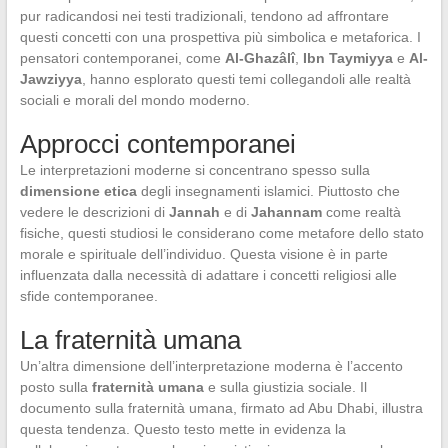
pur radicandosi nei testi tradizionali, tendono ad affrontare
questi concetti con una prospettiva più simbolica e metaforica. I
pensatori contemporanei, come
Al-Ghazâlî
,
Ibn Taymiyya
e
Al-
Jawziyya
, hanno esplorato questi temi collegandoli alle realtà
sociali e morali del mondo moderno.
Approcci contemporanei
Le interpretazioni moderne si concentrano spesso sulla
dimensione etica
degli insegnamenti islamici. Piuttosto che
vedere le descrizioni di
Jannah
e di
Jahannam
come realtà
fisiche, questi studiosi le considerano come metafore dello stato
morale e spirituale dell’individuo. Questa visione è in parte
influenzata dalla necessità di adattare i concetti religiosi alle
sfide contemporanee.
La fraternità umana
Un’altra dimensione dell’interpretazione moderna è l’accento
posto sulla
fraternità umana
e sulla giustizia sociale. Il
documento sulla fraternità umana, firmato ad Abu Dhabi, illustra
questa tendenza. Questo testo mette in evidenza la