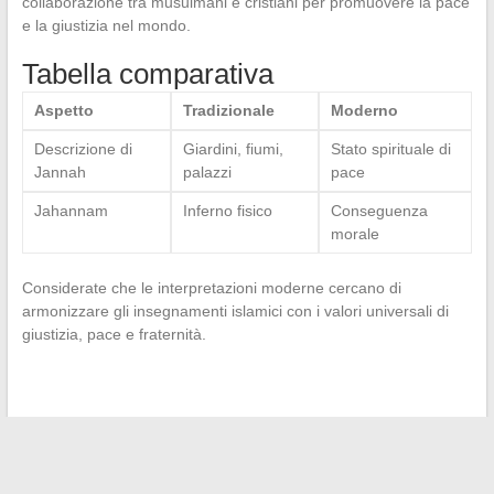
collaborazione tra musulmani e cristiani per promuovere la pace
e la giustizia nel mondo.
Tabella comparativa
Aspetto
Tradizionale
Moderno
Descrizione di
Giardini, fiumi,
Stato spirituale di
Jannah
palazzi
pace
Jahannam
Inferno fisico
Conseguenza
morale
Considerate che le interpretazioni moderne cercano di
armonizzare gli insegnamenti islamici con i valori universali di
giustizia, pace e fraternità.
←
Le donne influenti dietro i grandi attori di Hollywood
Le migliori SCPI da acquistare nel 2024: Una guida completa