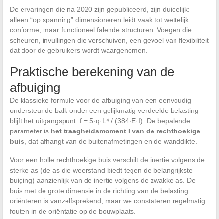
De ervaringen die na 2020 zijn gepubliceerd, zijn duidelijk:
alleen “op spanning” dimensioneren leidt vaak tot wettelijk
conforme, maar functioneel falende structuren. Voegen die
scheuren, invullingen die verschuiven, een gevoel van flexibiliteit
dat door de gebruikers wordt waargenomen.
Praktische berekening van de
afbuiging
De klassieke formule voor de afbuiging van een eenvoudig
ondersteunde balk onder een gelijkmatig verdeelde belasting
blijft het uitgangspunt: f = 5·q·L⁴ / (384·E·I). De bepalende
parameter is
het traagheidsmoment I van de rechthoekige
buis
, dat afhangt van de buitenafmetingen en de wanddikte.
Voor een holle rechthoekige buis verschilt de inertie volgens de
sterke as (de as die weerstand biedt tegen de belangrijkste
buiging) aanzienlijk van de inertie volgens de zwakke as. De
buis met de grote dimensie in de richting van de belasting
oriënteren is vanzelfsprekend, maar we constateren regelmatig
fouten in de oriëntatie op de bouwplaats.