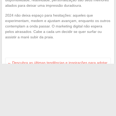
disponibilidade, reatividade, personalização são seus melhores
aliados para deixar uma impressão duradoura.
2024 não deixa espaço para hesitações: aqueles que
experimentam, medem e ajustam avançam, enquanto os outros
contemplam a onda passar. O marketing digital não espera
pelos atrasados. Cabe a cada um decidir se quer surfar ou
assistir a maré subir da praia.
←
Descubra as últimas tendências e inspirações para adotar
um estilo único
Descubra como navegar facilmente com o mapa do site Belle
et Élégante
→
Search