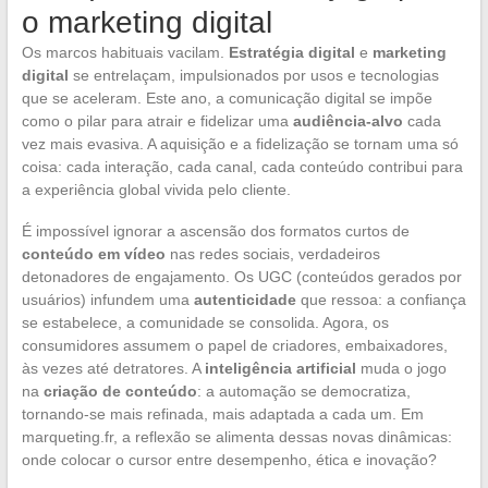
o marketing digital
Os marcos habituais vacilam.
Estratégia digital
e
marketing
digital
se entrelaçam, impulsionados por usos e tecnologias
que se aceleram. Este ano, a comunicação digital se impõe
como o pilar para atrair e fidelizar uma
audiência-alvo
cada
vez mais evasiva. A aquisição e a fidelização se tornam uma só
coisa: cada interação, cada canal, cada conteúdo contribui para
a experiência global vivida pelo cliente.
É impossível ignorar a ascensão dos formatos curtos de
conteúdo em vídeo
nas redes sociais, verdadeiros
detonadores de engajamento. Os UGC (conteúdos gerados por
usuários) infundem uma
autenticidade
que ressoa: a confiança
se estabelece, a comunidade se consolida. Agora, os
consumidores assumem o papel de criadores, embaixadores,
às vezes até detratores. A
inteligência artificial
muda o jogo
na
criação de conteúdo
: a automação se democratiza,
tornando-se mais refinada, mais adaptada a cada um. Em
marqueting.fr, a reflexão se alimenta dessas novas dinâmicas:
onde colocar o cursor entre desempenho, ética e inovação?