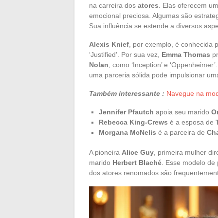
na carreira dos
atores
. Elas oferecem um
emocional preciosa. Algumas são estrateg
Sua influência se estende a diversos asp
Alexis Knief
, por exemplo, é conhecida 
‘Justified’. Por sua vez,
Emma Thomas
pr
Nolan
, como ‘Inception’ e ‘Oppenheimer’
uma parceria sólida pode impulsionar uma
Também interessante :
Navegue na moda
Jennifer Pfautch
apoia seu marido
O
Rebecca King-Crews
é a esposa de
Morgana McNelis
é a parceira de
Ch
A pioneira
Alice Guy
, primeira mulher di
marido
Herbert Blaché
. Esse modelo de 
dos atores renomados são frequentemente