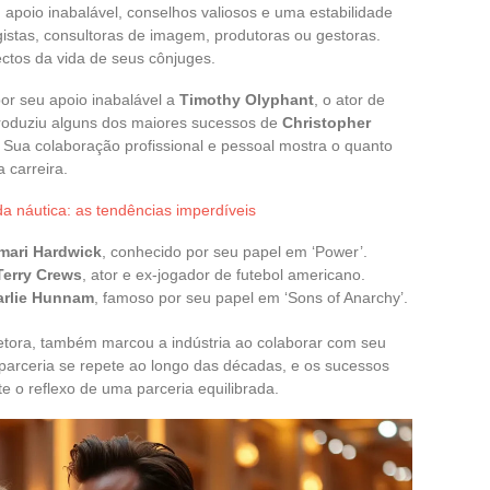
 apoio inabalável, conselhos valiosos e uma estabilidade
istas, consultoras de imagem, produtoras ou gestoras.
ectos da vida de seus cônjuges.
por seu apoio inabalável a
Timothy Olyphant
, o ator de
oduziu alguns dos maiores sucessos de
Christopher
. Sua colaboração profissional e pessoal mostra o quanto
 carreira.
 náutica: as tendências imperdíveis
mari Hardwick
, conhecido por seu papel em ‘Power’.
Terry Crews
, ator e ex-jogador de futebol americano.
arlie Hunnam
, famoso por seu papel em ‘Sons of Anarchy’.
retora, também marcou a indústria ao colaborar com seu
parceria se repete ao longo das décadas, e os sucessos
 o reflexo de uma parceria equilibrada.