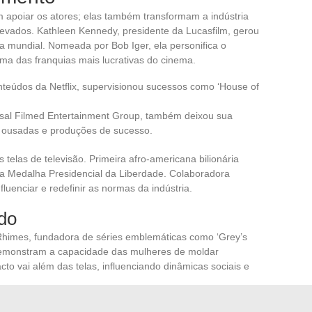
 apoiar os atores; elas também transformam a indústria
levados. Kathleen Kennedy, presidente da Lucasfilm, gerou
ra mundial. Nomeada por Bob Iger, ela personifica o
uma das franquias mais lucrativas do cinema.
onteúdos da Netflix, supervisionou sucessos como ‘House of
rsal Filmed Entertainment Group, também deixou sua
s ousadas e produções de sucesso.
 telas de televisão. Primeira afro-americana bilionária
 a Medalha Presidencial da Liberdade. Colaboradora
fluenciar e redefinir as normas da indústria.
do
himes, fundadora de séries emblemáticas como ‘Grey’s
, demonstram a capacidade das mulheres de moldar
to vai além das telas, influenciando dinâmicas sociais e
l, defende os direitos dos músicos e influencia a indústria