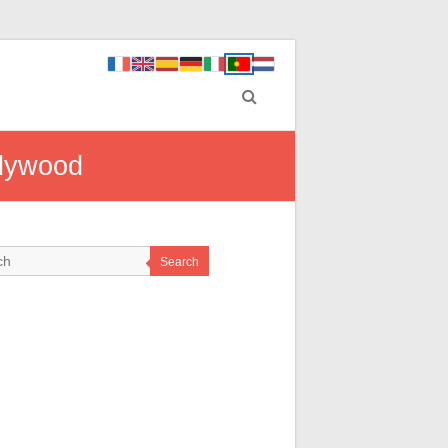
llywood
Search