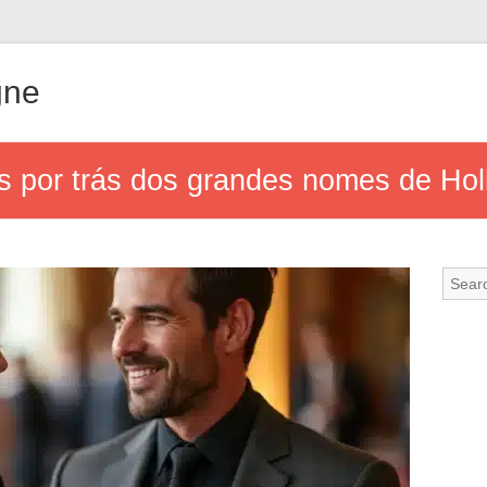
gne
es por trás dos grandes nomes de Ho