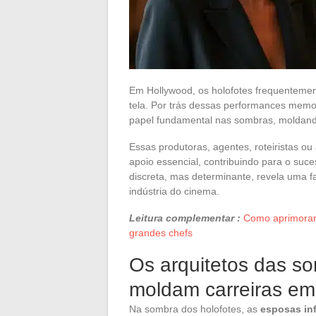
Em Hollywood, os holofotes frequentement
tela. Por trás dessas performances mem
papel fundamental nas sombras, moldando
Essas produtoras, agentes, roteiristas o
apoio essencial, contribuindo para o suce
discreta, mas determinante, revela uma fa
indústria do cinema.
Leitura complementar :
Como aprimorar 
grandes chefs
Os arquitetos das s
moldam carreiras em
Na sombra dos holofotes, as
esposas in