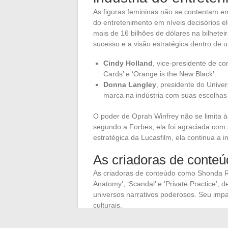
As figuras femininas não se contentam em
do entretenimento em níveis decisórios e
mais de 16 bilhões de dólares na bilhetei
sucesso e a visão estratégica dentro de 
Cindy Holland
, vice-presidente de c
Cards’ e ‘Orange is the New Black’.
Donna Langley
, presidente do Unive
marca na indústria com suas escolha
O poder de Oprah Winfrey não se limita às
segundo a Forbes, ela foi agraciada com
estratégica da Lucasfilm, ela continua a in
As criadoras de conteú
As criadoras de conteúdo como Shonda R
Anatomy’, ‘Scandal’ e ‘Private Practice’
universos narrativos poderosos. Seu impac
culturais.
Beyoncé Knowles
, acionista da Tida