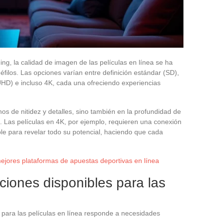
ng, la calidad de imagen de las películas en línea se ha
éfilos. Las opciones varían entre definición estándar (SD),
n (UHD) e incluso 4K, cada una ofreciendo experiencias
os de nitidez y detalles, sino también en la profundidad de
os. Las películas en 4K, por ejemplo, requieren una conexión
ble para revelar todo su potencial, haciendo que cada
mejores plataformas de apuestas deportivas en línea
ciones disponibles para las
 para las películas en línea responde a necesidades