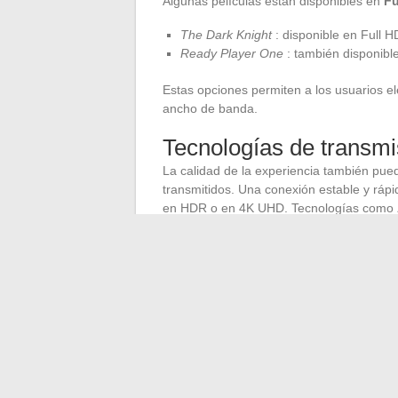
Algunas películas están disponibles en
Fu
The Dark Knight
: disponible en Full H
Ready Player One
: también disponibl
Estas opciones permiten a los usuarios e
ancho de banda.
Tecnologías de transmis
La calidad de la experiencia también pue
transmitidos. Una conexión estable y rápi
en HDR o en 4K UHD. Tecnologías como
desde dispositivos móviles a pantallas má
uso.
La elección de la calidad de imagen y la
experiencia del usuario, haciendo que cad
individuales.