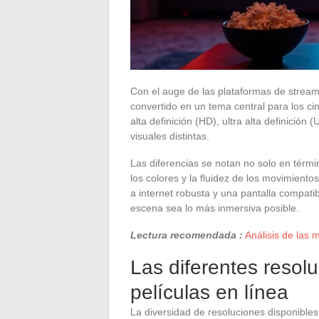
Con el auge de las plataformas de streami
convertido en un tema central para los cin
alta definición (HD), ultra alta definició
visuales distintas.
Las diferencias se notan no solo en términ
los colores y la fluidez de los movimient
a internet robusta y una pantalla compati
escena sea lo más inmersiva posible.
Lectura recomendada :
Análisis de las 
Las diferentes resolu
películas en línea
La diversidad de resoluciones disponibles