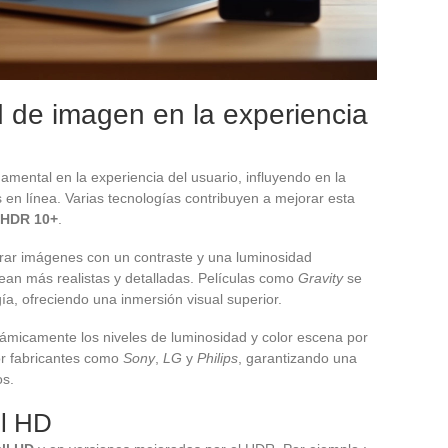
d de imagen en la experiencia
mental en la experiencia del usuario, influyendo en la
s en línea. Varias tecnologías contribuyen a mejorar esta
HDR 10+
.
rar imágenes con un contraste y una luminosidad
an más realistas y detalladas. Películas como
Gravity
se
a, ofreciendo una inmersión visual superior.
námicamente los niveles de luminosidad y color escena por
or fabricantes como
Sony
,
LG
y
Philips
, garantizando una
os.
ll HD