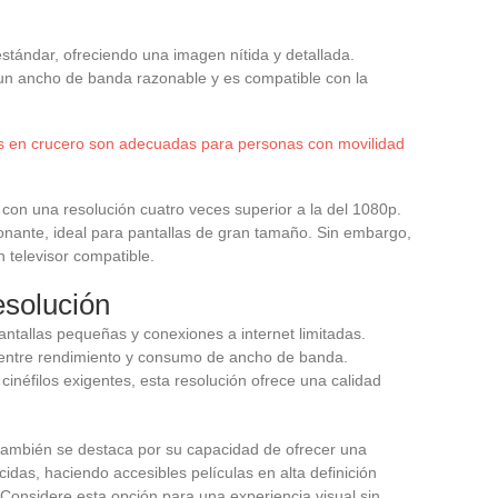
 estándar, ofreciendo una imagen nítida y detallada.
 un ancho de banda razonable y es compatible con la
s en crucero son adecuadas para personas con movilidad
n con una resolución cuatro veces superior a la del 1080p.
onante, ideal para pantallas de gran tamaño. Sin embargo,
n televisor compatible.
esolución
antallas pequeñas y conexiones a internet limitadas.
a entre rendimiento y consumo de ancho de banda.
 cinéfilos exigentes, esta resolución ofrece una calidad
también se destaca por su capacidad de ofrecer una
idas, haciendo accesibles películas en alta definición
onsidere esta opción para una experiencia visual sin