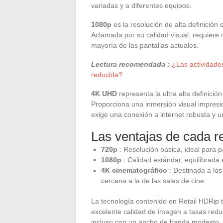
variadas y a diferentes equipos.
1080p
es la resolución de alta definición
Aclamada por su calidad visual, requiere
mayoría de las pantallas actuales.
Lectura recomendada :
¿Las actividade
reducida?
4K UHD
representa la ultra alta definició
Proporciona una inmersión visual impresi
exige una conexión a internet robusta y u
Las ventajas de cada r
720p
: Resolución básica, ideal para p
1080p
: Calidad estándar, equilibrad
4K cinematográfico
: Destinada a los
cercana a la de las salas de cine.
La tecnología contenido en Retail HDRip 
excelente calidad de imagen a tasas reduc
incluso con un ancho de banda modesto. C