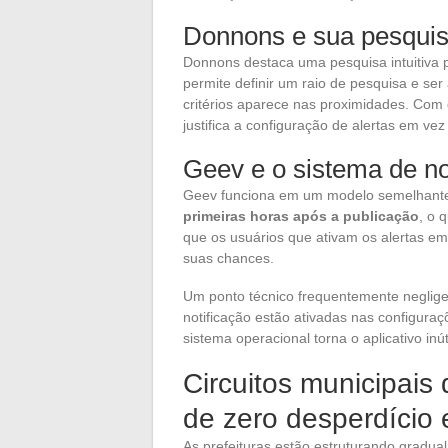
Donnons e sua pesquis
Donnons destaca uma pesquisa intuitiva p
permite definir um raio de pesquisa e se
critérios aparece nas proximidades. Com 
justifica a configuração de alertas em ve
Geev e o sistema de no
Geev funciona em um modelo semelhante,
primeiras horas após a publicação
, o 
que os usuários que ativam os alertas e
suas chances.
Um ponto técnico frequentemente negligen
notificação estão ativadas nas configura
sistema operacional torna o aplicativo inúti
Circuitos municipais 
de zero desperdício
As prefeituras estão estruturando gradua