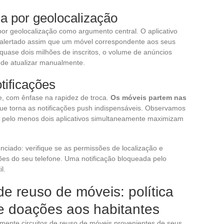
a por geolocalização
or geolocalização como argumento central. O aplicativo
r alertado assim que um móvel correspondente aos seus
quase dois milhões de inscritos, o volume de anúncios
z de atualizar manualmente.
tificações
 com ênfase na rapidez de troca.
Os móveis partem nas
que torna as notificações push indispensáveis. Observamos
m pelo menos dois aplicativos simultaneamente maximizam
ciado: verifique se as permissões de localização e
ções do seu telefone. Uma notificação bloqueada pelo
l.
de reuso de móveis: política
 e doações aos habitantes
lmente circuitos de reuso de móveis provenientes de seus