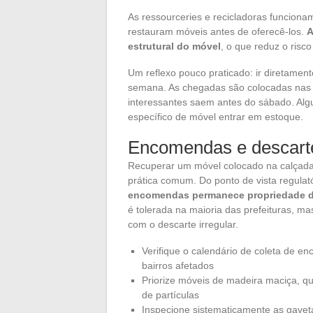
As ressourceries e recicladoras funciona
restauram móveis antes de oferecê-los.
A
estrutural do móvel
, o que reduz o risco
Um reflexo pouco praticado: ir diretament
semana. As chegadas são colocadas nas 
interessantes saem antes do sábado. Alg
específico de móvel entrar em estoque.
Encomendas e descarte 
Recuperar um móvel colocado na calçad
prática comum. Do ponto de vista regulat
encomendas permanece propriedade do
é tolerada na maioria das prefeituras, ma
com o descarte irregular.
Verifique o calendário de coleta de en
bairros afetados
Priorize móveis de madeira maciça, q
de partículas
Inspecione sistematicamente as gaveta