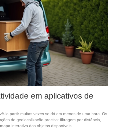
tividade em aplicativos de
 vê-lo partir muitas vezes se dá em menos de uma hora. Os
ções de geolocalização precisa: filtragem por distância,
mapa interativo dos objetos disponíveis.