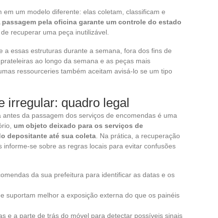
m em um modelo diferente: elas coletam, classificam e
 passagem pela oficina garante um controle do estado
 de recuperar uma peça inutilizável.
e a essas estruturas durante a semana, fora dos fins de
prateleiras ao longo da semana e as peças mais
umas ressourceries também aceitam avisá-lo se um tipo
irregular: quadro legal
a antes da passagem dos serviços de encomendas é uma
ório,
um objeto deixado para os serviços de
 depositante até sua coleta
. Na prática, a recuperação
s informe-se sobre as regras locais para evitar confusões
comendas da sua prefeitura para identificar as datas e os
ue suportam melhor a exposição externa do que os painéis
s e a parte de trás do móvel para detectar possíveis sinais