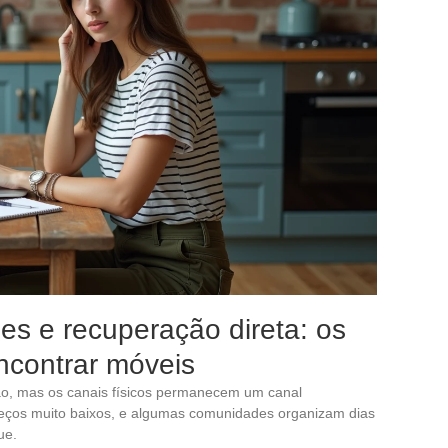
es e recuperação direta: os
encontrar móveis
ção, mas os canais físicos permanecem um canal
eços muito baixos, e algumas comunidades organizam dias
ue.