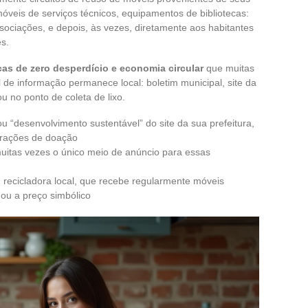
 móveis de serviços técnicos, equipamentos de bibliotecas:
ssociações, e depois, às vezes, diretamente aos habitantes
s.
cas de zero desperdício e economia circular
que muitas
 de informação permanece local: boletim municipal, site da
ou no ponto de coleta de lixo.
u “desenvolvimento sustentável” do site da sua prefeitura,
erações de doação
muitas vezes o único meio de anúncio para essas
u recicladora local, que recebe regularmente móveis
 ou a preço simbólico