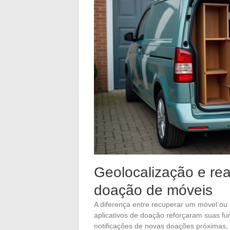
Geolocalização e rea
doação de móveis
A diferença entre recuperar um móvel ou
aplicativos de doação reforçaram suas fun
notificações de novas doações próximas, 